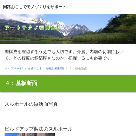
回路おこしでモノづくりをサポート
アートテクノ有限会社
層構成を確認するうえでも大切です。外層、内層の切削におい
て、どの程度の銅箔厚さなのか、把握するにも必要です。
トップページ
＞
回路おこし 基板仕様解説
＞ ４：基板断面
４：基板断面
スルホールの縦断面写真
ビルドアップ製法のスルホール