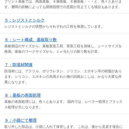
プリント基板では、両面基板、４層基板、６層基板・・・と、色々とありま
す。層間の距離によっても開発段階での意図が見えてくる場合もあります。
５：レジストとシルク
レジストとシルクの状態からそれぞれの工程を推測しています。
６：シート構成、基板取り数
基板個辺のサイズから、基板製造工程、実装工程を加味し、シートサイズを
推測。基板のワークサイズから、１㎡当たりの取り数を計算。
７：防湿材関連
防湿材には、アクリル、ポリウレタン、シリコン、エポキシ等の樹脂があり
ます。シリコン、エポキシの充填された物の回路おこしは、かなり大変な作
業になります。
８：基板の表面処理
基板の表面処理には、色々とあります。 国内では、レベラー処理とフラック
ス処理が主になります。
９：小袋にて整理
取り外した部品は、小袋に入れて保管します。 これは、後から見直す場合に