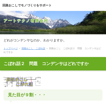
回路おこしでモノづくりをサポート
アートテクノ有限会社
どれがコンデンサなのか、わかりますか。
トップページ
＞
回路おこし こぼれ話
＞ 回路おこし こぼれ話２ 問題 コンデンサはど
れですか
こぼれ話２ 問題 コンデンサはどれですか
見た目が９割・・・