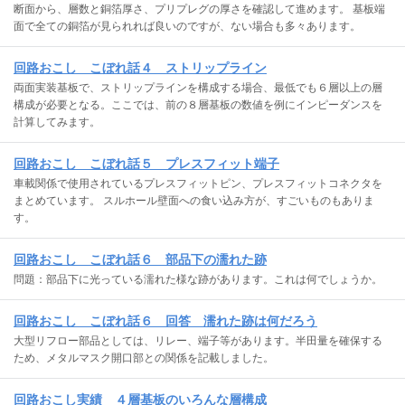
断面から、層数と銅箔厚さ、プリプレグの厚さを確認して進めます。 基板端
面で全ての銅箔が見られれば良いのですが、ない場合も多々あります。
回路おこし こぼれ話４ ストリップライン
両面実装基板で、ストリップラインを構成する場合、最低でも６層以上の層
構成が必要となる。ここでは、前の８層基板の数値を例にインピーダンスを
計算してみます。
回路おこし こぼれ話５ プレスフィット端子
車載関係で使用されているプレスフィットピン、プレスフィットコネクタを
まとめています。 スルホール壁面への食い込み方が、すごいものもありま
す。
回路おこし こぼれ話６ 部品下の濡れた跡
問題：部品下に光っている濡れた様な跡があります。これは何でしょうか。
回路おこし こぼれ話６ 回答 濡れた跡は何だろう
大型リフロー部品としては、リレー、端子等があります。半田量を確保する
ため、メタルマスク開口部との関係を記載しました。
回路おこし実績 ４層基板のいろんな層構成