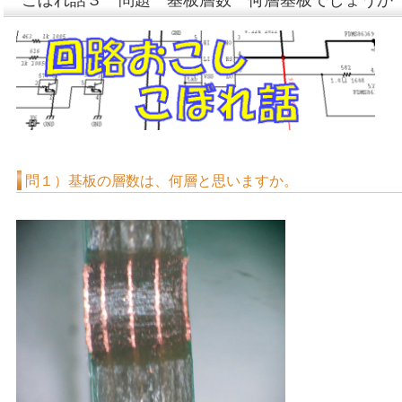
こぼれ話３ 問題 基板層数 何層基板でしょうか
問１）基板の層数は、何層と思いますか。