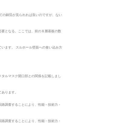
ての銅箔が見られれば良いのですが、ない
必要となる。ここでは、前の８層基板の数
います。 スルホール壁面への食い込み方
メタルマスク開口部との関係を記載しまし
てあります。
回路調査することにより、性能・技術力・
回路調査することにより、性能・技術力・