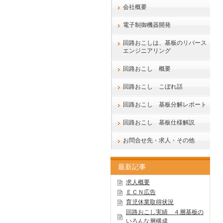
会社概要
電子制御機器開発
回路おこしは、基板のリバース
エンジニアリング
回路おこし 概要
回路おこし こぼれ話
回路おこし 基板分解レポート
回路おこし 基板仕様解説
お問合せ先・求人・その他
最新記事
求人概要
ＥＣＮ広告
育児休業取得状況
回路おこし実績 ４層基板の
いろんな層構成