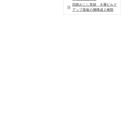
回路おこし実績 ８層ビルド
アップ基板の層構成２種類