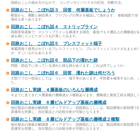
回路おこしの進め方のなかで、 コンデンサとバリスタの区別、判断方法。
回路おこし こぼれ話３ 回答 何層基板でしょうか
断面から、層数と銅箔厚さ、プリプレグの厚さを確認して進めます。 基板端面で全
場合も多々あります。
回路おこし こぼれ話４ ストリップライン
両面実装基板で、ストリップラインを構成する場合、最低でも６層以上の層構成が
値を例にインピーダンスを計算してみます。
回路おこし こぼれ話５ プレスフィット端子
車載関係で使用されているプレスフィットピン、プレスフィットコネクタをまとめて
が、すごいものもあります。
回路おこし こぼれ話６ 部品下の濡れた跡
問題：部品下に光っている濡れた様な跡があります。これは何でしょうか。
回路おこし こぼれ話６ 回答 濡れた跡は何だろう
大型リフロー部品としては、リレー、端子等があります。半田量を確保するため、
た。
回路おこし実績 ４層基板のいろんな層構成
今までに見てきた４層基板の層構成が３種類あります。層構成と製造工程を開設し
回路おこし実績 ６層ビルドアップ基板の層構成
他社製品の基板分解調査（ティアダウン・回路図おこし）は、製品開発の前段階で
原価等を把握し、自社製品との比較分析が可能となります。
回路おこし実績 ８層ビルドアップ基板の層構成２種類
他社製品の基板分解調査（ティアダウン・回路図おこし）は、製品開発の前段階で
原価等を把握し、自社製品との比較分析が可能となります。