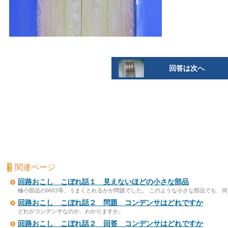
回答は次へ
関連ページ
回路おこし こぼれ話１ 見えないほどの小さな部品
極小部品の0603等、うまくとれるかが問題でした。 このような小さな部品でも、
回路おこし こぼれ話２ 問題 コンデンサはどれですか
どれがコンデンサなのか、わかりますか。
回路おこし こぼれ話２ 回答 コンデンサはどれですか