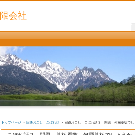
限会社
トップページ
＞
回路おこし こぼれ話
＞ 回路おこし こぼれ話３ 問題 何層基板でし